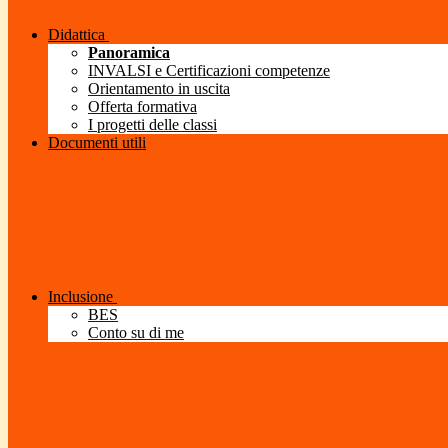
Didattica
Panoramica
INVALSI e Certificazioni competenze
Orientamento in uscita
Offerta formativa
I progetti delle classi
Documenti utili
Inclusione
BES
Conto su di me