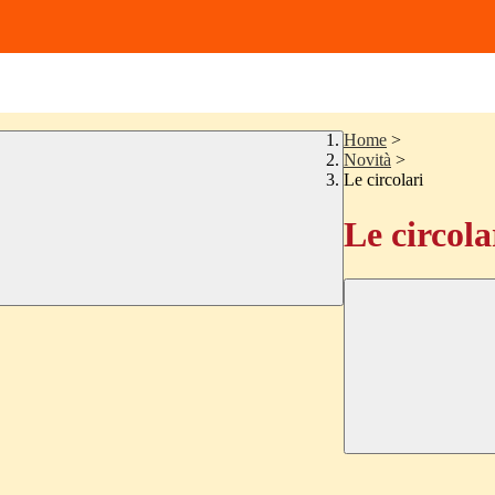
Home
>
Novità
>
Le circolari
Le circola