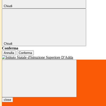
Chiudi
Chiudi
Conferma
Annulla
Conferma
close