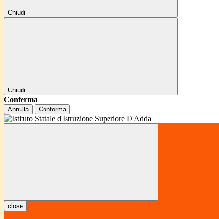
Chiudi
Chiudi
Conferma
Annulla
Conferma
close