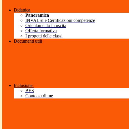
Didattica
Panoramica
INVALSI e Certificazioni competenze
Orientamento in uscita
Offerta formativa
I progetti delle classi
Documenti utili
Inclusione
BES
Conto su di me