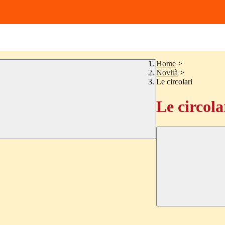
Home
>
Novità
>
Le circolari
Le circola