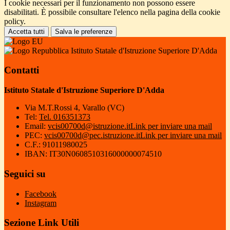
I cookie necessari per il funzionamento non possono essere
disabilitati. È possibile consultare l'elenco nella pagina della cookie
policy.
Accetta tutti
Salva le preferenze
Istituto Statale d'Istruzione Superiore D'Adda
Contatti
Istituto Statale d'Istruzione Superiore D'Adda
Via M.T.Rossi 4, Varallo (VC)
Tel:
Tel. 016351373
Email:
vcis00700d@istruzione.it
Link per inviare una mail
PEC:
vcis00700d@pec.istruzione.it
Link per inviare una mail
C.F.: 91011980025
IBAN: IT30N0608510316000000074510
Seguici su
Facebook
Instagram
Sezione Link Utili