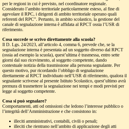
per le regioni in cui è previsto, nel coordinatore regionale.
Considerato l’ambito territoriale particolarmente esteso, al fine di
agevolare il RPC, i dirigenti di ambito territoriale operano quali
referenti del RPC”. Pertanto, in ambito scolastico, la gestione del
canale di segnalazione interna è affidata al RPCT ossia l’USR di
riferimento.
Cosa succede se scrivo direttamente alla scuola?
Il D. Lgs. 24/2023, all’articolo 4, comma 6, prevede che, se la
segnalazione interna è presentata ad un soggetto diverso dal RPCT
(ossia ad esempio la scuola), quest’ultima è trasmessa, entro sette
giorni dal suo ricevimento, al soggetto competente, dando
contestuale notizia della trasmissione alla persona segnalante. Per
questo motivo, pur ricordando l’obbligo di segnalazione
direttamente al RPCT individuato nell’USR di riferimento, qualora il
segnalante scrivesse al presente Istituto Scolastico, quest’ultimo avrà
premura di trasmettere la segnalazione nei tempi e modi previsti per
legge al soggetto competente.
Cosa si può segnalare?
Comportamenti, atti od omissioni che ledono l’interesse pubblico o
l’integrità dell’Amministrazione e che consistono in:
illeciti amministrativi, contabili, civili o penali;
illeciti che rientrano nell’ambito di applicazione degli atti