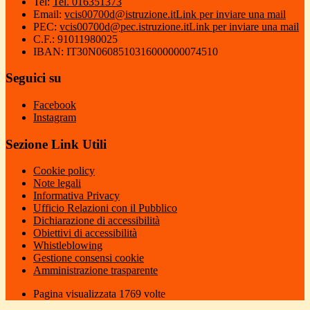
Tel:
Tel. 016351373
Email:
vcis00700d@istruzione.it
Link per inviare una mail
PEC:
vcis00700d@pec.istruzione.it
Link per inviare una mail
C.F.: 91011980025
IBAN: IT30N0608510316000000074510
Seguici su
Facebook
Instagram
Sezione Link Utili
Cookie policy
Note legali
Informativa Privacy
Ufficio Relazioni con il Pubblico
Dichiarazione di accessibilità
Obiettivi di accessibilità
Whistleblowing
Gestione consensi cookie
Amministrazione trasparente
Pagina visualizzata
1769
volte