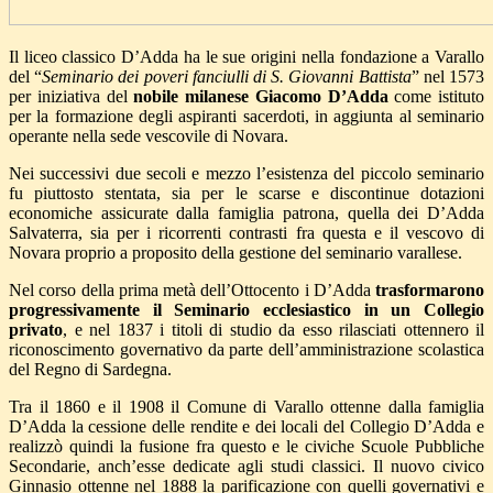
Il liceo classico D’Adda ha le sue origini nella fondazione a Varallo
del “
Seminario dei poveri fanciulli di S. Giovanni Battista
” nel 1573
per iniziativa del
nobile milanese Giacomo D’Adda
come istituto
per la formazione degli aspiranti sacerdoti, in aggiunta al seminario
operante nella sede vescovile di Novara.
Nei successivi due secoli e mezzo l’esistenza del piccolo seminario
fu piuttosto stentata, sia per le scarse e discontinue dotazioni
economiche assicurate dalla famiglia patrona, quella dei D’Adda
Salvaterra, sia per i ricorrenti contrasti fra questa e il vescovo di
Novara proprio a proposito della gestione del seminario varallese.
Nel corso della prima metà dell’Ottocento i D’Adda
trasformarono
progressivamente il Seminario ecclesiastico in un Collegio
privato
, e nel 1837 i titoli di studio da esso rilasciati ottennero il
riconoscimento governativo da parte dell’amministrazione scolastica
del Regno di Sardegna.
Tra il 1860 e il 1908 il Comune di Varallo ottenne dalla famiglia
D’Adda la cessione delle rendite e dei locali del Collegio D’Adda e
realizzò quindi la fusione fra questo e le civiche Scuole Pubbliche
Secondarie, anch’esse dedicate agli studi classici. Il nuovo civico
Ginnasio ottenne nel 1888 la parificazione con quelli governativi e