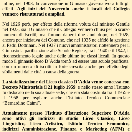
infine, nel 1908, la conversione in Ginnasio governativo a tutti gli
effetti.
Agli inizi del Novecento anche i locali del Collegio
vennero ristrutturati e ampliati.
Nel 1926 però, per effetto della riforma voluta dal ministro Gentile
nel 1923, sia il Ginnasio che il Collegio vennero chiusi per lo scarso
numero di iscritti, ma furono riaperti due anni dopo, nel 1928,
ancora per iniziativa del Comune, che nel 1935 ne affidò la gestione
ai Padri Dottrinari. Nel 1937 i nuovi amministratori riottennero per il
Ginnasio la parificazione alle Scuole Regie e, tra il 1940 e il 1942, il
riconoscimento legale anche delle ultime tre classi liceali. In questo
modo il ginnasio-liceo D’Adda tornò ad essere una scuola parificata,
con un numero di iscritti in forte crescita anche per effetto degli
sfollamenti dalle città a causa della guerra.
La statalizzazione del Liceo classico D’Adda venne concessa con
Decreto Ministeriale il 21 luglio 1959
, e nello stesso anno l’Istituto
fu dislocato nella sua attuale sede, che era stata costruita fra il 1955 e
il 1958 per ospitare anche l’Istituto Tecnico Commerciale
“Bernardino Caimi”.
Attualmente presso l'Istituto d'Istruzione Superiore D'Adda
sono attivi gli indirizzi di studio Liceo Classico, Liceo
Linguistico, Liceo Artistico, Istituto Tecnico Economico,
indirizzi
Amministrazione, Finanza e Marketing (AFM) e