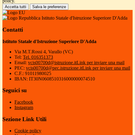
policy.
Accetta tutti
Salva le preferenze
Istituto Statale d'Istruzione Superiore D'Adda
Contatti
Istituto Statale d'Istruzione Superiore D'Adda
Via M.T.Rossi 4, Varallo (VC)
Tel:
Tel. 016351373
Email:
vcis00700d@istruzione.it
Link per inviare una mail
PEC:
vcis00700d@pec.istruzione.it
Link per inviare una mail
C.F.: 91011980025
IBAN: IT30N0608510316000000074510
Seguici su
Facebook
Instagram
Sezione Link Utili
Cookie policy