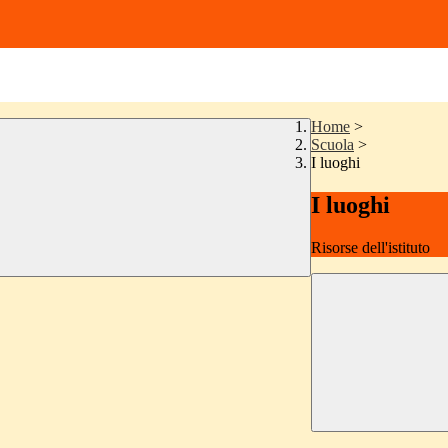
Home
>
Scuola
>
I luoghi
I luoghi
Risorse dell'istituto