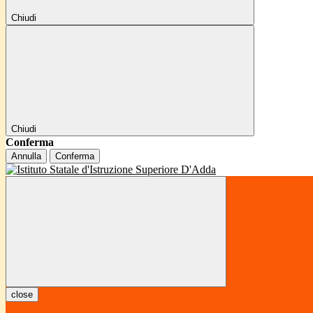
Chiudi
Chiudi
Conferma
Annulla
Conferma
close