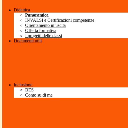
Didattica
Panoramica
INVALSI e Certificazioni competenze
Orientamento in uscita
Offerta formativa
I progetti delle classi
Documenti utili
Inclusione
BES
Conto su di me