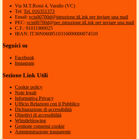
Via M.T.Rossi 4, Varallo (VC)
Tel:
Tel. 016351373
Email:
vcis00700d@istruzione.it
Link per inviare una mail
PEC:
vcis00700d@pec.istruzione.it
Link per inviare una mail
C.F.: 91011980025
IBAN: IT30N0608510316000000074510
Seguici su
Facebook
Instagram
Sezione Link Utili
Cookie policy
Note legali
Informativa Privacy
Ufficio Relazioni con il Pubblico
Dichiarazione di accessibilità
Obiettivi di accessibilità
Whistleblowing
Gestione consensi cookie
Amministrazione trasparente