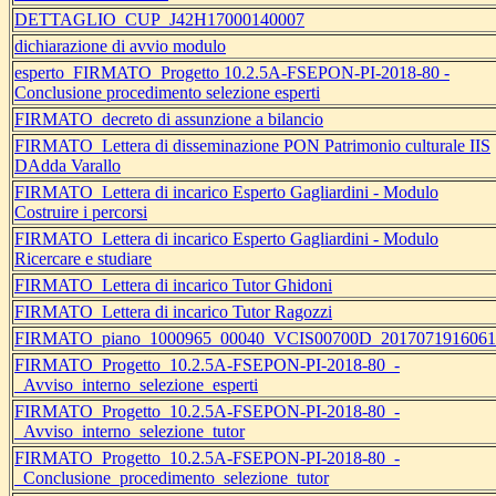
DETTAGLIO_CUP_J42H17000140007
dichiarazione di avvio modulo
esperto_FIRMATO_Progetto 10.2.5A-FSEPON-PI-2018-80 -
Conclusione procedimento selezione esperti
FIRMATO_decreto di assunzione a bilancio
FIRMATO_Lettera di disseminazione PON Patrimonio culturale IIS
DAdda Varallo
FIRMATO_Lettera di incarico Esperto Gagliardini - Modulo
Costruire i percorsi
FIRMATO_Lettera di incarico Esperto Gagliardini - Modulo
Ricercare e studiare
FIRMATO_Lettera di incarico Tutor Ghidoni
FIRMATO_Lettera di incarico Tutor Ragozzi
FIRMATO_piano_1000965_00040_VCIS00700D_2017071916061
FIRMATO_Progetto_10.2.5A-FSEPON-PI-2018-80_-
_Avviso_interno_selezione_esperti
FIRMATO_Progetto_10.2.5A-FSEPON-PI-2018-80_-
_Avviso_interno_selezione_tutor
FIRMATO_Progetto_10.2.5A-FSEPON-PI-2018-80_-
_Conclusione_procedimento_selezione_tutor