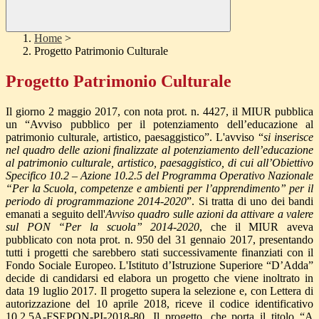
Home
>
Progetto Patrimonio Culturale
Progetto Patrimonio Culturale
Il giorno 2 maggio 2017, con nota prot. n. 4427, il MIUR pubblica
un “Avviso pubblico per il potenziamento dell’educazione al
patrimonio culturale, artistico, paesaggistico”. L'avviso “
si inserisce
nel quadro delle azioni finalizzate al potenziamento dell’educazione
al patrimonio culturale, artistico, paesaggistico, di cui all’Obiettivo
Specifico 10.2 – Azione 10.2.5 del Programma Operativo Nazionale
“Per la Scuola, competenze e ambienti per l’apprendimento” per il
periodo di programmazione 2014-2020
”. Si tratta di uno dei bandi
emanati a seguito dell'
Avviso quadro sulle azioni da attivare a valere
sul PON “Per la scuola” 2014-2020
, che il MIUR aveva
pubblicato con nota prot. n. 950 del 31 gennaio 2017, presentando
tutti i progetti che sarebbero stati successivamente finanziati con il
Fondo Sociale Europeo. L'Istituto d’Istruzione Superiore “D’Adda”
decide di candidarsi ed elabora un progetto che viene inoltrato in
data 19 luglio 2017. Il progetto supera la selezione e, con Lettera di
autorizzazione del 10 aprile 2018, riceve il codice identificativo
10.2.5A-FSEPON-PI-2018-80. Il progetto, che porta il titolo “A