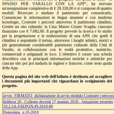
SPASSO PER VARALLO CON LA APP”, ha ricevuto
un'assegnazione complessiva di € 28.328,00 e si compone di quattro
moduli: Ricercare e studiare il patrimonio per comunicarlo,
Comunicare le informazioni in lingue straniere e con moderne
tecnologie, Costruire i percorsi attraverso il patrimonio cittadino,
Gestire un sito culturale: la Casa Museo Cesare Scaglia, ciascuno
finanziato con € 7.082,00. Il progetto prevede la ricerca e lo studio
per la progettazione e la realizzazione di una APP, che guidi il
cittadino e soprattutto il turista, attraverso i luoghi artistici, storici e
più generalmente considerabili patrimonio culturale della Città di
Varallo, in collaborazione con le realtà produttive, turistiche,
commerciali e artigianali in loco. L’obiettivo è creare una scheda
descrittiva con le principali informazioni storiche e artistiche per
ciascun sito per poi tradurla in inglese e francese, come testo guida
della App.
Questa pagina del sito web dell'istituto è destinata ad accogliere
i documenti più importanti che riguardano lo svolgimento del
progetto.
avvio_FIRMATO_dichiarazione di avvio modulo Costruire i percors
delibera 20 - Collegio docenti 17 maggio 2018 - Attuazione progetto
10.2.5A-FSEPON-PI-2018-80
Determina_n.19-2019