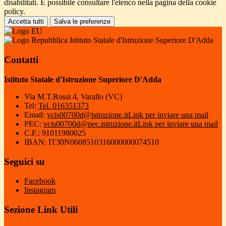
disabilitati. È possibile consultare l'elenco nella pagina della cookie
policy.
Accetta tutti
Salva le preferenze
Istituto Statale d'Istruzione Superiore D'Adda
Contatti
Istituto Statale d'Istruzione Superiore D'Adda
Via M.T.Rossi 4, Varallo (VC)
Tel:
Tel. 016351373
Email:
vcis00700d@istruzione.it
Link per inviare una mail
PEC:
vcis00700d@pec.istruzione.it
Link per inviare una mail
C.F.: 91011980025
IBAN: IT30N0608510316000000074510
Seguici su
Facebook
Instagram
Sezione Link Utili