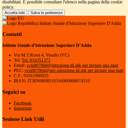
disabilitati. È possibile consultare l'elenco nella pagina della cookie
policy.
Accetta tutti
Salva le preferenze
Istituto Statale d'Istruzione Superiore D'Adda
Contatti
Istituto Statale d'Istruzione Superiore D'Adda
Via M.T.Rossi 4, Varallo (VC)
Tel:
Tel. 016351373
Email:
vcis00700d@istruzione.it
Link per inviare una mail
PEC:
vcis00700d@pec.istruzione.it
Link per inviare una mail
C.F.: 91011980025
IBAN: IT30N0608510316000000074510
Seguici su
Facebook
Instagram
Sezione Link Utili