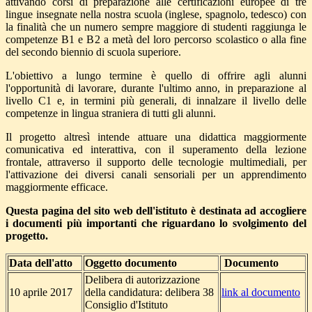
attivando corsi di preparazione alle certificazioni europee di tre
lingue insegnate nella nostra scuola (inglese, spagnolo, tedesco) con
la finalità che un numero sempre maggiore di studenti raggiunga le
competenze B1 e B2 a metà del loro percorso scolastico o alla fine
del secondo biennio di scuola superiore.
L'obiettivo a lungo termine è quello di offrire agli alunni
l'opportunità di lavorare, durante l'ultimo anno, in preparazione al
livello C1 e, in termini più generali, di innalzare il livello delle
competenze in lingua straniera di tutti gli alunni.
Il progetto altresì intende attuare una didattica maggiormente
comunicativa ed interattiva, con il superamento della lezione
frontale, attraverso il supporto delle tecnologie multimediali, per
l'attivazione dei diversi canali sensoriali per un apprendimento
maggiormente efficace.
Questa pagina del sito web dell'istituto è destinata ad accogliere
i documenti più importanti che riguardano lo svolgimento del
progetto.
Data dell'atto
Oggetto documento
Documento
Delibera di autorizzazione
10 aprile 2017
della candidatura: delibera 38
link al documento
Consiglio d'Istituto