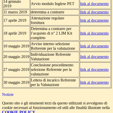
14 gennaio
Avvio modulo Inglese PET
link al documento
2019
11 marzo 2019
determina a contrarre
link al documento
Attestazione regolare
17 aprile 2019
link al documento
fornitura
Determina a contrarre per
18 aprile 2019
l’acquisto di n° 2 LIM Kit
link al documento
completo
Avviso interno selezione
10 maggio 2019
link al documento
Referente per la valutazione
Individuazione Referente
20 maggio 2019
link al documento
Valutazione
Conclusione procedimento
27 maggio 2019
selezione Referente per la
link al documento
valutazione
Lettera di incarico Referente
30 maggio 2019
link al documento
per la Valutazione
Notizie
Questo sito o gli strumenti terzi da questo utilizzati si avvalgono di
cookie necessari al funzionamento ed utili alle finalità illustrate nella
COOKIE POLICY
.