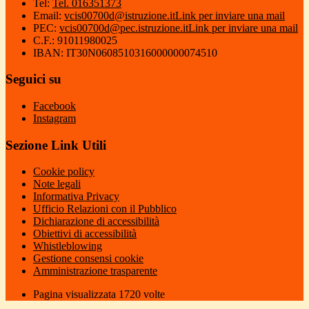
Tel:
Tel. 016351373
Email:
vcis00700d@istruzione.it
Link per inviare una mail
PEC:
vcis00700d@pec.istruzione.it
Link per inviare una mail
C.F.: 91011980025
IBAN: IT30N0608510316000000074510
Seguici su
Facebook
Instagram
Sezione Link Utili
Cookie policy
Note legali
Informativa Privacy
Ufficio Relazioni con il Pubblico
Dichiarazione di accessibilità
Obiettivi di accessibilità
Whistleblowing
Gestione consensi cookie
Amministrazione trasparente
Pagina visualizzata
1720
volte