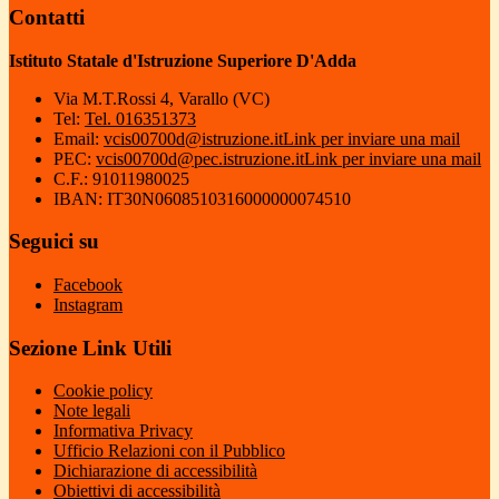
Contatti
Istituto Statale d'Istruzione Superiore D'Adda
Via M.T.Rossi 4, Varallo (VC)
Tel:
Tel. 016351373
Email:
vcis00700d@istruzione.it
Link per inviare una mail
PEC:
vcis00700d@pec.istruzione.it
Link per inviare una mail
C.F.: 91011980025
IBAN: IT30N0608510316000000074510
Seguici su
Facebook
Instagram
Sezione Link Utili
Cookie policy
Note legali
Informativa Privacy
Ufficio Relazioni con il Pubblico
Dichiarazione di accessibilità
Obiettivi di accessibilità