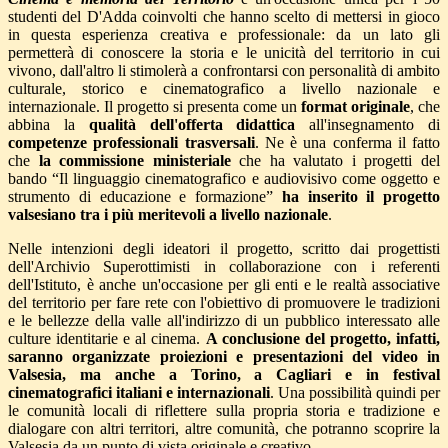
studenti del D'Adda coinvolti che hanno scelto di mettersi in gioco
in questa esperienza creativa e professionale: da un lato gli
permetterà di conoscere la storia e le unicità del territorio in cui
vivono, dall'altro li stimolerà a confrontarsi con personalità di ambito
culturale, storico e cinematografico a livello nazionale e
internazionale. Il progetto si presenta come un
format originale
, che
abbina la
qualità dell'offerta didattica
all'insegnamento di
competenze professionali trasversali
. Ne è una conferma il fatto
che
la commissione ministeriale
che ha valutato i progetti del
bando “Il linguaggio cinematografico e audiovisivo come oggetto e
strumento di educazione e formazione”
ha inserito il progetto
valsesiano tra i più meritevoli a livello nazi
onale
.
Nelle intenzioni degli ideatori il progetto, scritto dai progettisti
dell'Archivio Superottimisti in collaborazione con i referenti
dell'Istituto, è anche un'occasione per gli enti e le realtà associative
del territorio per fare rete con l'obiettivo di promuovere le tradizioni
e le bellezze della valle all'indirizzo di un pubblico interessato alle
culture identitarie e al cinema.
A conclusione del progetto, infatti,
saranno organizzate proiezioni e presentazioni del video in
Valsesia, ma anche a Torino, a Cagliari e in festival
cinematografici italiani e internazionali
. Una possibilità quindi per
le comunità locali di riflettere sulla propria storia e tradizione e
dialogare con altri territori, altre comunità, che potranno scoprire la
Valsesia da un punto di vista originale e creativo.