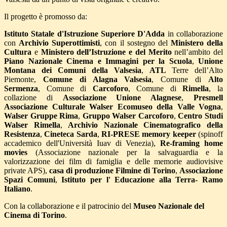
Il progetto è promosso da:
Istituto Statale d'Istruzione Superiore D'Adda
in collaborazione
con
Archivio Superottimisti
,
con il sostegno del
Ministero della
Cultura
e
Ministero dell’Istruzione
e del Merito
nell’ambito del
Piano Nazionale Cinema e Immagini per la Scuola
,
Unione
Montana dei Comuni della Valsesia
,
ATL
Terre dell’Alto
Piemonte,
Comune di Alagna Valsesia
, Comune di
Alto
Sermenza
, Comune di
Carcoforo
, Comune di
Rimella
, la
collazione di
Associazione Unione Alagnese
,
Presmell
Associazione Culturale Walser Ecomuseo della Valle Vogna
,
Walser Gruppe Rima
,
Gruppo Walser Carcoforo
,
Centro Studi
Walser Rimella
,
Archivio Nazionale Cinematografico della
Resistenza
,
Cineteca Sarda
,
RI-PRESE memory keeper
(spinoff
accademico dell'Università Iuav di Venezia),
Re-framing home
movies
(Associazione nazionale per la salvaguardia e la
valorizzazione dei film di famiglia e delle memorie audiovisive
private APS),
casa di produzione Filmine di Torino
,
Associazione
Spazi Comuni
,
Istituto per l' Educazione alla Terra- Ramo
Italiano
.
Con la collaborazione e il patrocinio del
Museo Nazionale del
Cinema di Torino
.