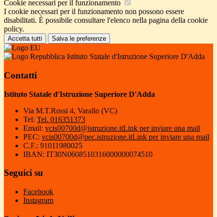
Cookie necessari per il funzionamento
I cookie necessari per il funzionamento non possono essere
disabilitati. È possibile consultare l'elenco nella pagina della cookie
policy.
Accetta tutti
Salva le preferenze
Istituto Statale d'Istruzione Superiore D'Adda
Contatti
Istituto Statale d'Istruzione Superiore D'Adda
Via M.T.Rossi 4, Varallo (VC)
Tel:
Tel. 016351373
Email:
vcis00700d@istruzione.it
Link per inviare una mail
PEC:
vcis00700d@pec.istruzione.it
Link per inviare una mail
C.F.: 91011980025
IBAN: IT30N0608510316000000074510
Seguici su
Facebook
Instagram