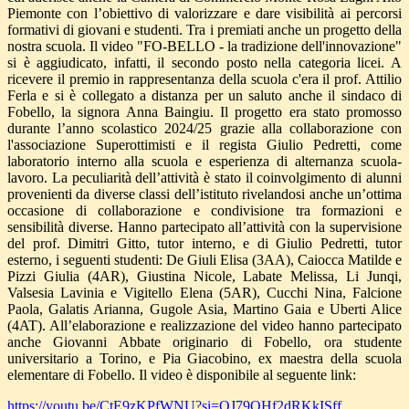
Piemonte con l’obiettivo di valorizzare e dare visibilità ai percorsi
formativi di giovani e studenti. Tra i premiati anche un progetto della
nostra scuola. Il video "FO-BELLO - la tradizione dell'innovazione"
si è aggiudicato, infatti, il secondo posto nella categoria licei. A
ricevere il premio in rappresentanza della scuola c'era il prof. Attilio
Ferla e si è collegato a distanza per un saluto anche il sindaco di
Fobello, la signora Anna Baingiu. Il progetto era stato promosso
durante l’anno scolastico 2024/25 grazie alla collaborazione con
l'associazione Superottimisti e il regista Giulio Pedretti, come
laboratorio interno alla scuola e esperienza di alternanza scuola-
lavoro. La peculiarità dell’attività è stato il coinvolgimento di alunni
provenienti da diverse classi dell’istituto rivelandosi anche un’ottima
occasione di collaborazione e condivisione tra formazioni e
sensibilità diverse. Hanno partecipato all’attività con la supervisione
del prof. Dimitri Gitto, tutor interno, e di Giulio Pedretti, tutor
esterno, i seguenti studenti: De Giuli Elisa (3AA), Caiocca Matilde e
Pizzi Giulia (4AR), Giustina Nicole, Labate Melissa, Li Junqi,
Valsesia Lavinia e Vigitello Elena (5AR), Cucchi Nina, Falcione
Paola, Galatis Arianna, Gugole Asia, Martino Gaia e Uberti Alice
(4AT). All’elaborazione e realizzazione del video hanno partecipato
anche Giovanni Abbate originario di Fobello, ora studente
universitario a Torino, e Pia Giacobino, ex maestra della scuola
elementare di Fobello. Il video è disponibile al seguente link:
https://youtu.be/CtE9zKPfWNU?si=OJ79QHf2dRKkISff