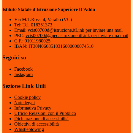
Istituto Statale d'Istruzione Superiore D'Adda
Via M.T.Rossi 4, Varallo (VC)
Tel:
Tel. 016351373
Email:
vcis00700d@istruzione.it
Link per inviare una mail
PEC:
vcis00700d@pec.istruzione.it
Link per inviare una mail
C.F.: 91011980025
IBAN: IT30N0608510316000000074510
Seguici su
Facebook
Instagram
Sezione Link Utili
Cookie policy
Note legali
Informativa Privacy
Ufficio Relazioni con il Pubblico
Dichiarazione di accessibilità
Obiettivi di accessibilità
Whistleblowing