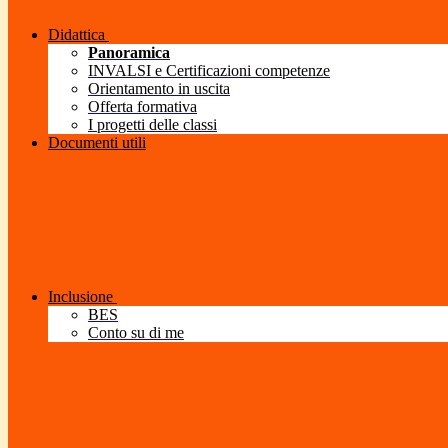
Didattica
Panoramica
INVALSI e Certificazioni competenze
Orientamento in uscita
Offerta formativa
I progetti delle classi
Documenti utili
Inclusione
BES
Conto su di me