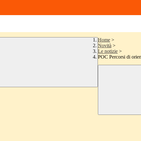
Home
>
Novità
>
Le notizie
>
POC Percorsi di orie