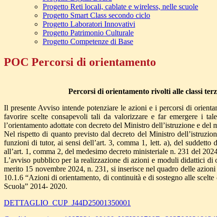
Progetto Reti locali, cablate e wireless, nelle scuole
Progetto Smart Class secondo ciclo
Progetto Laboratori Innovativi
Progetto Patrimonio Culturale
Progetto Competenze di Base
POC Percorsi di orientamento
Percorsi di orientamento rivolti alle classi te
Il presente Avviso intende potenziare le azioni e i percorsi di orient
favorire scelte consapevoli tali da valorizzare e far emergere i ta
l’orientamento adottate con decreto del Ministro dell’istruzione e del
Nel rispetto di quanto previsto dal decreto del Ministro dell’istruz
funzioni di tutor, ai sensi dell’art. 3, comma 1, lett. a), del suddetto
all’art. 1, comma 2, del medesimo decreto ministeriale n. 231 del 2024
L’avviso pubblico per la realizzazione di azioni e moduli didattici di 
merito 15 novembre 2024, n. 231, si inserisce nel quadro delle azioni 
10.1.6 “Azioni di orientamento, di continuità e di sostegno alle scel
Scuola” 2014- 2020.
DETTAGLIO_CUP_J44D25001350001