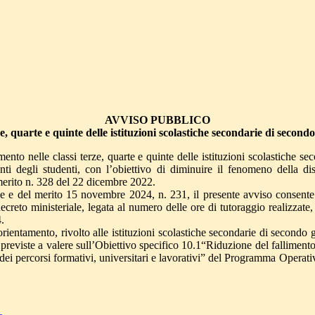
AVVISO PUBBLICO
rze, quarte e quinte delle istituzioni scolastiche secondarie di seco
amento nelle classi terze, quarte e quinte delle istituzioni scolastiche 
lenti degli studenti, con l’obiettivo di diminuire il fenomeno della d
 merito n. 328 del 22 dicembre 2022.
ione e del merito 15 novembre 2024, n. 231, il presente avviso consent
 decreto ministeriale, legata al numero delle ore di tutoraggio realizzate
.
orientamento, rivolto alle istituzioni scolastiche secondarie di secondo g
previste a valere sull’Obiettivo specifico 10.1“Riduzione del falliment
te dei percorsi formativi, universitari e lavorativi” del Programma Ope