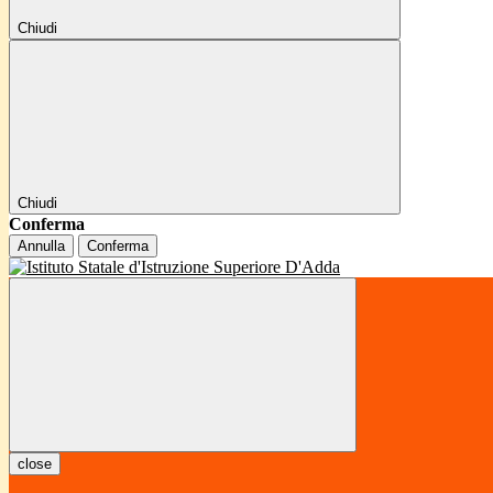
Chiudi
Chiudi
Conferma
Annulla
Conferma
close