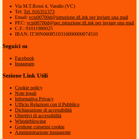
Via M.T.Rossi 4, Varallo (VC)
Tel:
Tel. 016351373
Email:
vcis00700d@istruzione.it
Link per inviare una mail
PEC:
vcis00700d@pec.istruzione.it
Link per inviare una mail
C.F.: 91011980025
IBAN: IT30N0608510316000000074510
Seguici su
Facebook
Instagram
Sezione Link Utili
Cookie policy
Note legali
Informativa Privacy
Ufficio Relazioni con il Pubblico
Dichiarazione di accessibilità
Obiettivi di accessibilità
Whistleblowing
Gestione consensi cookie
Amministrazione trasparente