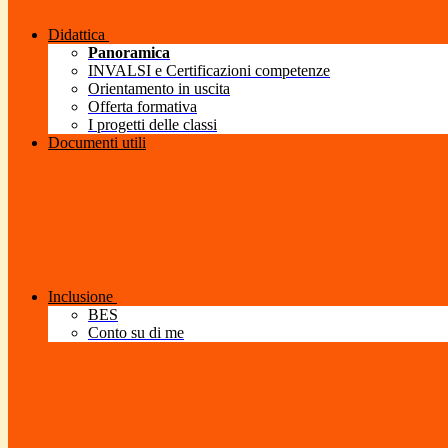
Didattica
Panoramica
INVALSI e Certificazioni competenze
Orientamento in uscita
Offerta formativa
I progetti delle classi
Documenti utili
Inclusione
BES
Conto su di me