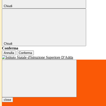
Chiudi
Chiudi
Conferma
Annulla
Conferma
close