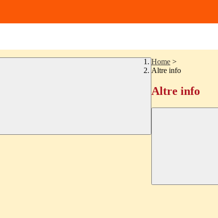
Home
>
Altre info
Altre info