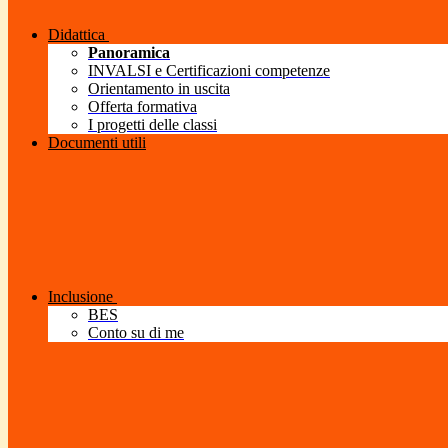
Didattica
Panoramica
INVALSI e Certificazioni competenze
Orientamento in uscita
Offerta formativa
I progetti delle classi
Documenti utili
Inclusione
BES
Conto su di me