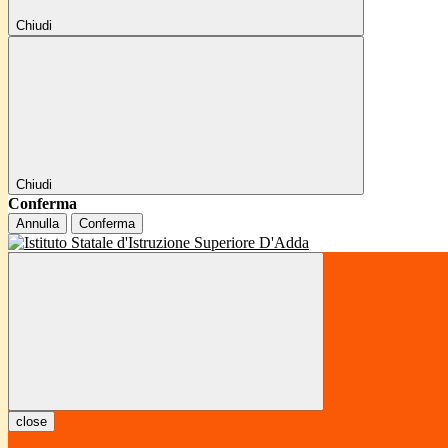
Chiudi
Chiudi
Conferma
Annulla
Conferma
close