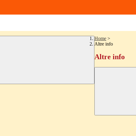
Home
>
Altre info
Altre info