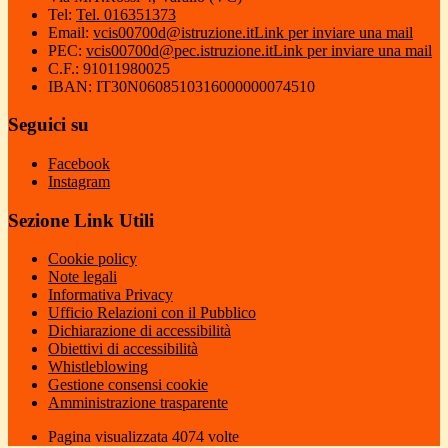
Tel:
Tel. 016351373
Email:
vcis00700d@istruzione.it
Link per inviare una mail
PEC:
vcis00700d@pec.istruzione.it
Link per inviare una mail
C.F.: 91011980025
IBAN: IT30N0608510316000000074510
Seguici su
Facebook
Instagram
Sezione Link Utili
Cookie policy
Note legali
Informativa Privacy
Ufficio Relazioni con il Pubblico
Dichiarazione di accessibilità
Obiettivi di accessibilità
Whistleblowing
Gestione consensi cookie
Amministrazione trasparente
Pagina visualizzata
4074
volte