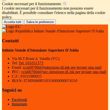
Cookie necessari per il funzionamento
I cookie necessari per il funzionamento non possono essere
disabilitati. È possibile consultare l'elenco nella pagina della cookie
policy.
Accetta tutti
Salva le preferenze
Istituto Statale d'Istruzione Superiore D'Adda
Contatti
Istituto Statale d'Istruzione Superiore D'Adda
Via M.T.Rossi 4, Varallo (VC)
Tel:
Tel. 016351373
Email:
vcis00700d@istruzione.it
Link per inviare una mail
PEC:
vcis00700d@pec.istruzione.it
Link per inviare una mail
C.F.: 91011980025
IBAN: IT30N0608510316000000074510
Seguici su
Facebook
Instagram