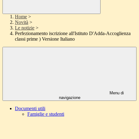
Home
>
Novità
>
Le notizie
>
Perfezionamento iscrizione all'Istituto D'Adda-Accoglienza
classi prime ) Versione Italiano
Menu di
navigazione
Documenti utili
Famiglie e studenti