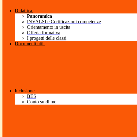
Didattica
Panoramica
INVALSI e Certificazioni competenze
Orientamento in uscita
Offerta formativa
I progetti delle classi
Documenti utili
Inclusione
BES
Conto su di me