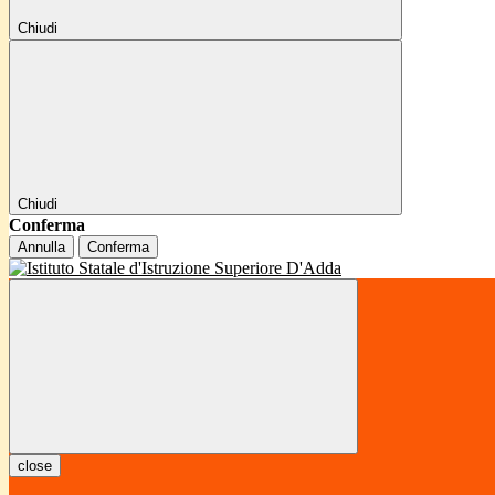
Chiudi
Chiudi
Conferma
Annulla
Conferma
close