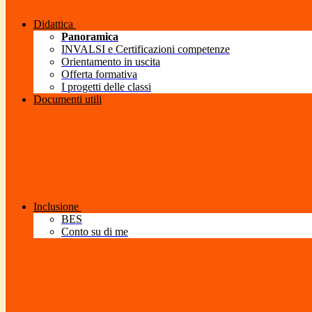
Didattica
Panoramica
INVALSI e Certificazioni competenze
Orientamento in uscita
Offerta formativa
I progetti delle classi
Documenti utili
Inclusione
BES
Conto su di me