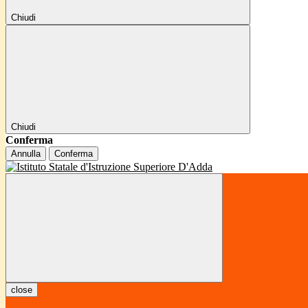
Chiudi
Chiudi
Conferma
Annulla
Conferma
close