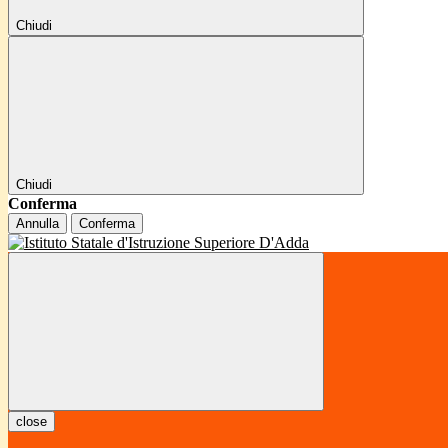
Chiudi
Chiudi
Conferma
Annulla
Conferma
close