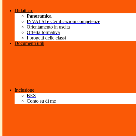
Didattica
Panoramica
INVALSI e Certificazioni competenze
Orientamento in uscita
Offerta formativa
I progetti delle classi
Documenti utili
Inclusione
BES
Conto su di me