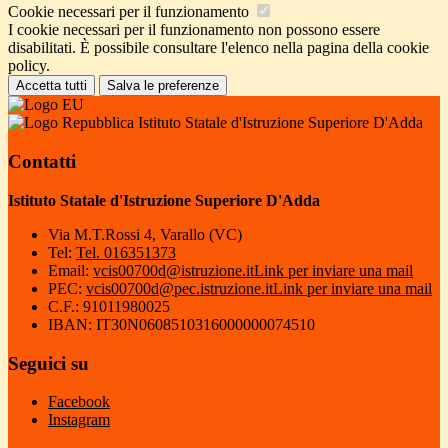
Cookie necessari per il funzionamento
I cookie necessari per il funzionamento non possono essere
disabilitati. È possibile consultare l'elenco nella pagina della cookie
policy.
Accetta tutti
Salva le preferenze
Istituto Statale d'Istruzione Superiore D'Adda
Contatti
Istituto Statale d'Istruzione Superiore D'Adda
Via M.T.Rossi 4, Varallo (VC)
Tel:
Tel. 016351373
Email:
vcis00700d@istruzione.it
Link per inviare una mail
PEC:
vcis00700d@pec.istruzione.it
Link per inviare una mail
C.F.: 91011980025
IBAN: IT30N0608510316000000074510
Seguici su
Facebook
Instagram