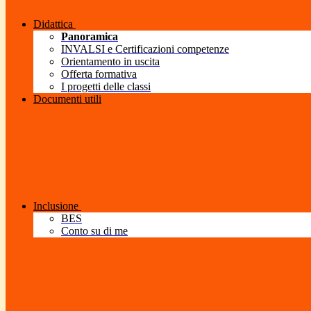
Didattica
Panoramica
INVALSI e Certificazioni competenze
Orientamento in uscita
Offerta formativa
I progetti delle classi
Documenti utili
Inclusione
BES
Conto su di me