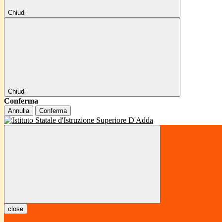
Chiudi
Chiudi
Conferma
Annulla
Conferma
close