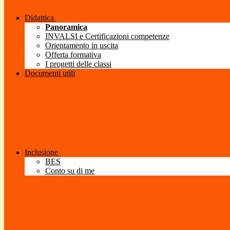
Didattica
Panoramica
INVALSI e Certificazioni competenze
Orientamento in uscita
Offerta formativa
I progetti delle classi
Documenti utili
Inclusione
BES
Conto su di me