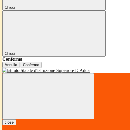
Chiudi
Chiudi
Conferma
Annulla
Conferma
close