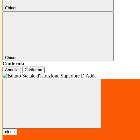
Chiudi
Chiudi
Conferma
Annulla
Conferma
close