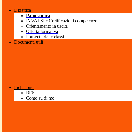
Didattica
Panoramica
INVALSI e Certificazioni competenze
Orientamento in uscita
Offerta formativa
I progetti delle classi
Documenti utili
Inclusione
BES
Conto su di me