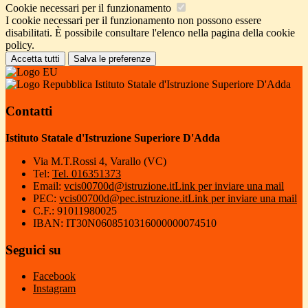
Cookie necessari per il funzionamento
I cookie necessari per il funzionamento non possono essere
disabilitati. È possibile consultare l'elenco nella pagina della cookie
policy.
Accetta tutti
Salva le preferenze
Istituto Statale d'Istruzione Superiore D'Adda
Contatti
Istituto Statale d'Istruzione Superiore D'Adda
Via M.T.Rossi 4, Varallo (VC)
Tel:
Tel. 016351373
Email:
vcis00700d@istruzione.it
Link per inviare una mail
PEC:
vcis00700d@pec.istruzione.it
Link per inviare una mail
C.F.: 91011980025
IBAN: IT30N0608510316000000074510
Seguici su
Facebook
Instagram