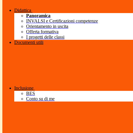
Didattica
Panoramica
INVALSI e Certificazioni competenze
Orientamento in uscita
Offerta formativa
I progetti delle classi
Documenti utili
Inclusione
BES
Conto su di me