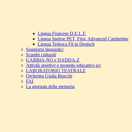
Lingua Francese D.E.L.F.
Lingua Inglese PET, First, Advanced Cambridge
Lingua Tedesca Fit in Deutsch
Soggiorni linguistici
Scambi culturali
GABBIA-NO e DADDA-Z
Attività sportive e progetto educativo sci
LABORATORIO TEATRALE
Orchestra Giulia Bracchi
FAI
La giornata della memoria