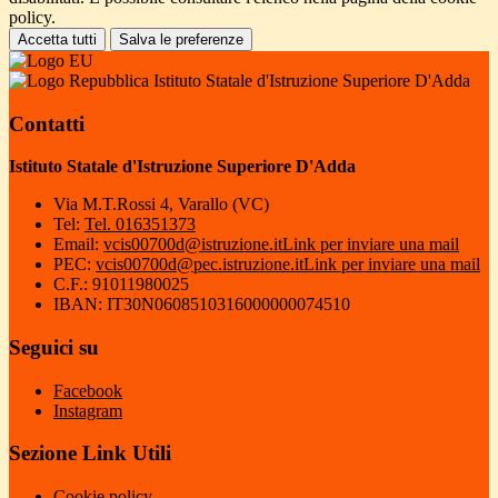
policy.
Accetta tutti
Salva le preferenze
Istituto Statale d'Istruzione Superiore D'Adda
Contatti
Istituto Statale d'Istruzione Superiore D'Adda
Via M.T.Rossi 4, Varallo (VC)
Tel:
Tel. 016351373
Email:
vcis00700d@istruzione.it
Link per inviare una mail
PEC:
vcis00700d@pec.istruzione.it
Link per inviare una mail
C.F.: 91011980025
IBAN: IT30N0608510316000000074510
Seguici su
Facebook
Instagram
Sezione Link Utili
Cookie policy