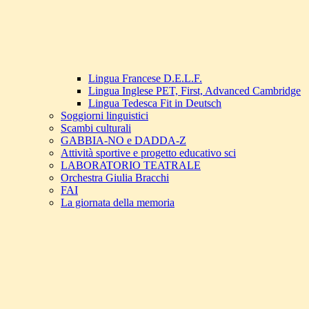
Lingua Francese D.E.L.F.
Lingua Inglese PET, First, Advanced Cambridge
Lingua Tedesca Fit in Deutsch
Soggiorni linguistici
Scambi culturali
GABBIA-NO e DADDA-Z
Attività sportive e progetto educativo sci
LABORATORIO TEATRALE
Orchestra Giulia Bracchi
FAI
La giornata della memoria