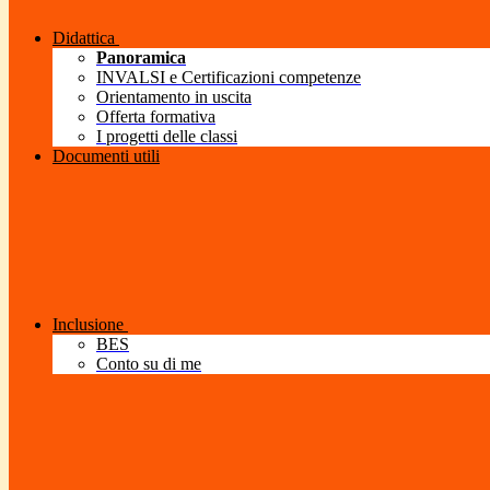
Didattica
Panoramica
INVALSI e Certificazioni competenze
Orientamento in uscita
Offerta formativa
I progetti delle classi
Documenti utili
Inclusione
BES
Conto su di me