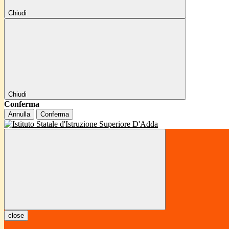
Chiudi
Chiudi
Conferma
Annulla
Conferma
close